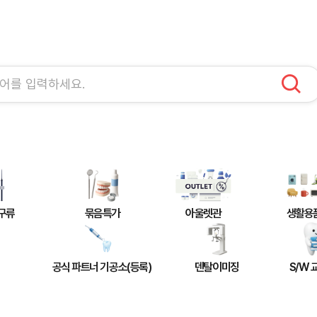
구류
묶음특가
아울렛관
생활용
공식 파트너 기공소(등록)
덴탈이미징
S/W