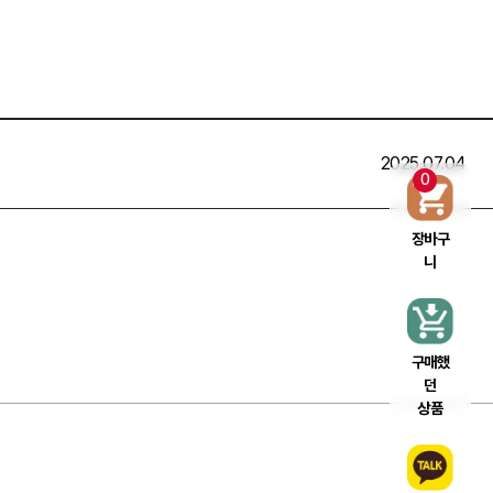
2025.07.04
0
장바구
니
구매했
던
상품