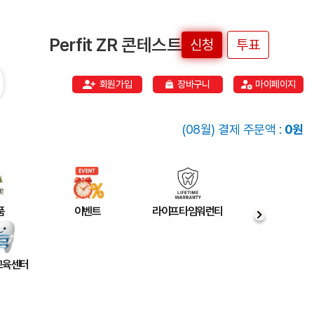
Perfit ZR 콘테스트
신청
투표
회원가입
장바구니
마이페이지
(08월) 결제 주문액 :
0원
품
이벤트
라이프타임워런티
 교육센터