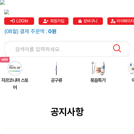
LOGIN
회원가입
장바구니
마이페이지
(08월) 결제 주문액 :
0원
지르코니아 스토
공구류
묶음특가
어
공지사항