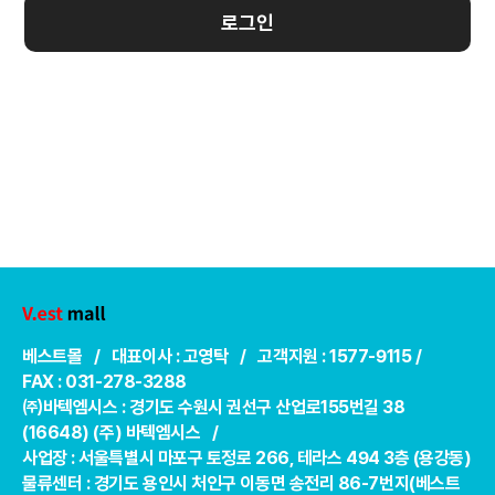
로그인
베스트몰 / 대표이사 : 고영탁 / 고객지원 : 1577-9115 /
FAX : 031-278-3288
㈜바텍엠시스 : 경기도 수원시 권선구 산업로155번길 38
(16648) (주) 바텍엠시스 /
사업장 : 서울특별시 마포구 토정로 266, 테라스 494 3층 (용강동)
물류센터 : 경기도 용인시 처인구 이동면 송전리 86-7번지(베스트