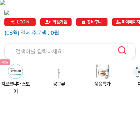
LOGIN
회원가입
장바구니
마이페이지
(08월) 결제 주문액 :
0원
지르코니아 스토
공구류
묶음특가
어