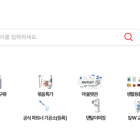
구류
묶음특가
아울렛관
생활용
공식 파트너 기공소(등록)
덴탈이미징
S/W