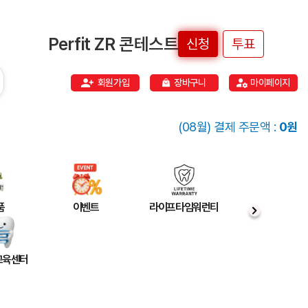
Perfit ZR 콘테스트
신청
투표
회원가입
장바구니
마이페이지
(08월) 결제 주문액 :
0원
품
이벤트
라이프타임워런티
 교육센터