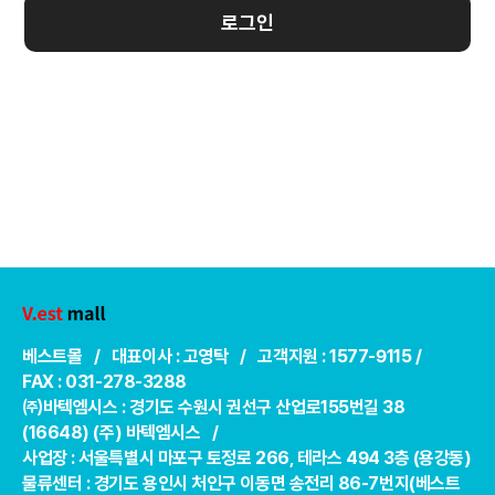
로그인
베스트몰 / 대표이사 : 고영탁 / 고객지원 : 1577-9115 /
FAX : 031-278-3288
㈜바텍엠시스 : 경기도 수원시 권선구 산업로155번길 38
(16648) (주) 바텍엠시스 /
사업장 : 서울특별시 마포구 토정로 266, 테라스 494 3층 (용강동)
물류센터 : 경기도 용인시 처인구 이동면 송전리 86-7번지(베스트