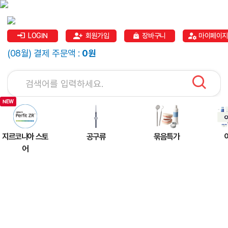
LOGIN
회원가입
장바구니
마이페이지
(08월) 결제 주문액 :
0원
지르코니아 스토
공구류
묶음특가
어