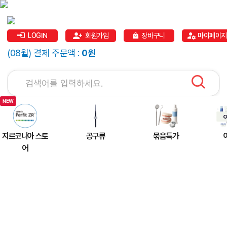
LOGIN
회원가입
장바구니
마이페이지
(08월) 결제 주문액 :
0원
지르코니아 스토
공구류
묶음특가
어