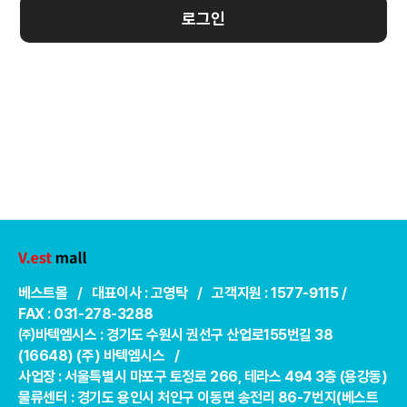
로그인
베스트몰 / 대표이사 : 고영탁 / 고객지원 : 1577-9115 /
FAX : 031-278-3288
㈜바텍엠시스 : 경기도 수원시 권선구 산업로155번길 38
(16648) (주) 바텍엠시스 /
사업장 : 서울특별시 마포구 토정로 266, 테라스 494 3층 (용강동)
물류센터 : 경기도 용인시 처인구 이동면 송전리 86-7번지(베스트