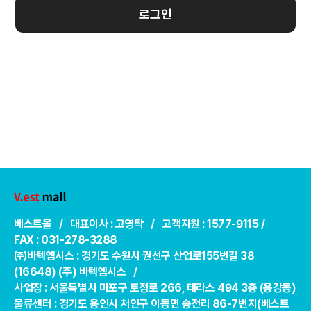
로그인
베스트몰 / 대표이사 : 고영탁 / 고객지원 : 1577-9115 /
FAX : 031-278-3288
㈜바텍엠시스 : 경기도 수원시 권선구 산업로155번길 38
(16648) (주) 바텍엠시스 /
사업장 : 서울특별시 마포구 토정로 266, 테라스 494 3층 (용강동)
물류센터 : 경기도 용인시 처인구 이동면 송전리 86-7번지(베스트