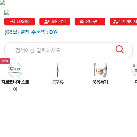
LOGIN
회원가입
장바구니
마이페이지
(08월) 결제 주문액 :
0원
지르코니아 스토
공구류
묶음특가
어