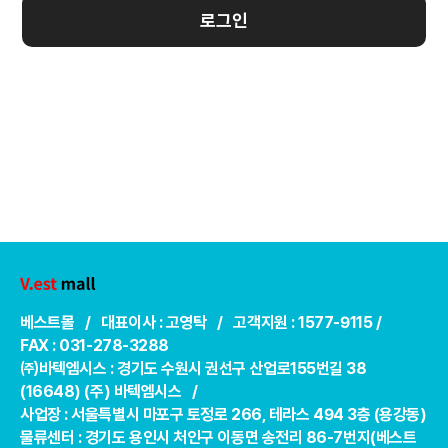
로그인
베스트몰 / 대표이사 : 고영탁 / 고객지원 : 1577-9115 /
FAX : 031-278-3288
㈜바텍엠시스 : 경기도 수원시 권선구 산업로155번길 38
(16648) (주) 바텍엠시스 /
사업장 : 서울특별시 마포구 토정로 266, 테라스 494 3층 (용강동)
물류센터 : 경기도 용인시 처인구 이동면 송전리 86-7번지(베스트