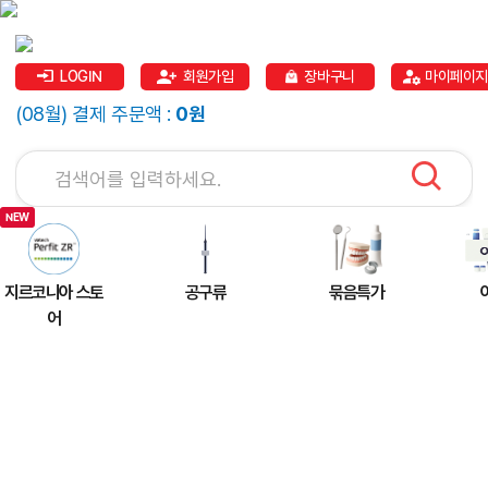
LOGIN
회원가입
장바구니
마이페이지
(08월) 결제 주문액 :
0원
지르코니아 스토
공구류
묶음특가
어