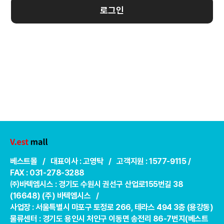
로그인
베스트몰 / 대표이사 : 고영탁 / 고객지원 : 1577-9115 /
FAX : 031-278-3288
㈜바텍엠시스 : 경기도 수원시 권선구 산업로155번길 38
(16648) (주) 바텍엠시스 /
사업장 : 서울특별시 마포구 토정로 266, 테라스 494 3층 (용강동)
물류센터 : 경기도 용인시 처인구 이동면 송전리 86-7번지(베스트