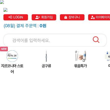
LOGIN
회원가입
장바구니
마이페이지
(08월) 결제 주문액 :
0원
지르코니아 스토
공구류
묶음특가
어