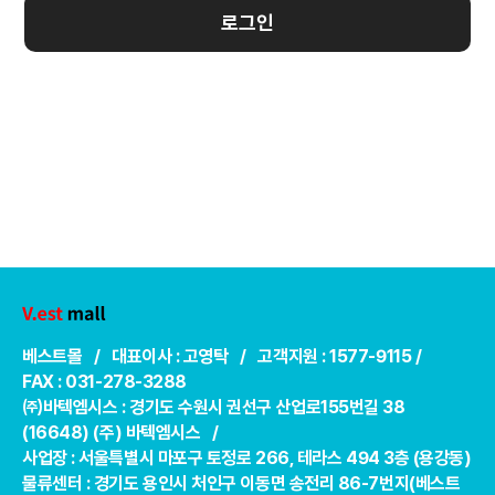
로그인
베스트몰 / 대표이사 : 고영탁 / 고객지원 : 1577-9115 /
FAX : 031-278-3288
㈜바텍엠시스 : 경기도 수원시 권선구 산업로155번길 38
(16648) (주) 바텍엠시스 /
사업장 : 서울특별시 마포구 토정로 266, 테라스 494 3층 (용강동)
물류센터 : 경기도 용인시 처인구 이동면 송전리 86-7번지(베스트