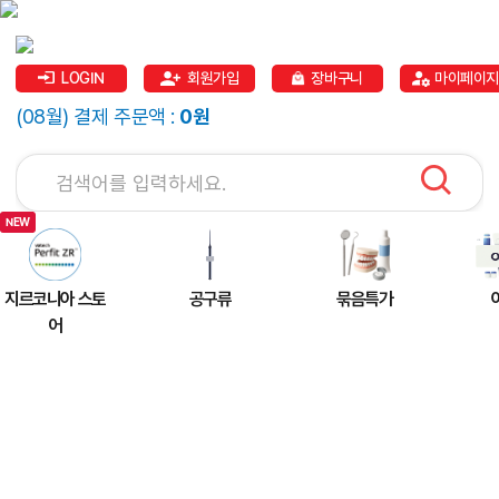
LOGIN
회원가입
장바구니
마이페이지
(08월) 결제 주문액 :
0원
지르코니아 스토
공구류
묶음특가
어