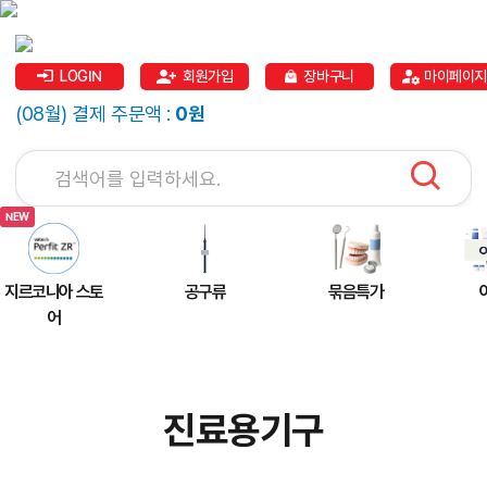
LOGIN
회원가입
장바구니
마이페이지
(08월) 결제 주문액 :
0원
지르코니아 스토
공구류
묶음특가
어
진료용기구