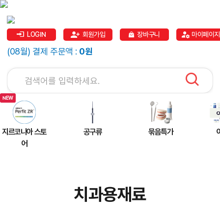
LOGIN
회원가입
장바구니
마이페이지
(08월) 결제 주문액 :
0원
지르코니아 스토
공구류
묶음특가
어
치과용재료