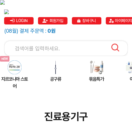
LOGIN
회원가입
장바구니
마이페이지
(08월) 결제 주문액 :
0원
지르코니아 스토
공구류
묶음특가
어
진료용기구