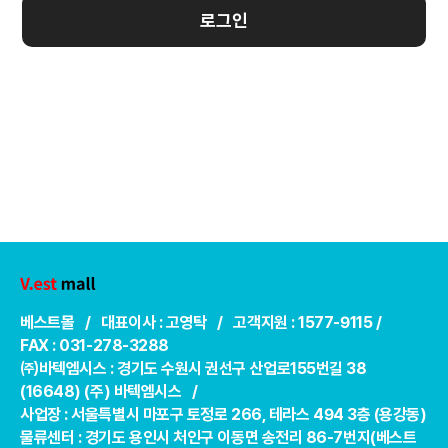
로그인
베스트몰 / 대표이사 : 고영탁 / 고객지원 : 1577-9115 /
FAX : 031-278-3288
㈜바텍엠시스 : 경기도 수원시 권선구 산업로155번길 38
(16648) (주) 바텍엠시스 /
사업장 : 서울특별시 마포구 토정로 266, 테라스 494 3층 (용강동)
물류센터 : 경기도 용인시 처인구 이동면 송전리 86-7번지(베스트