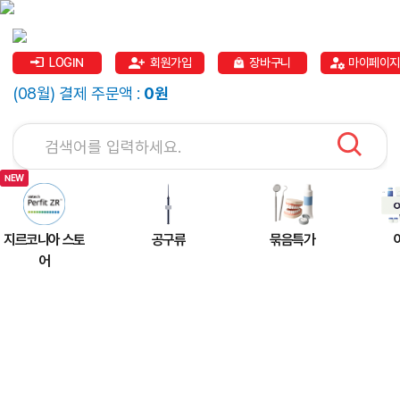
LOGIN
회원가입
장바구니
마이페이지
(08월) 결제 주문액 :
0원
지르코니아 스토
공구류
묶음특가
어