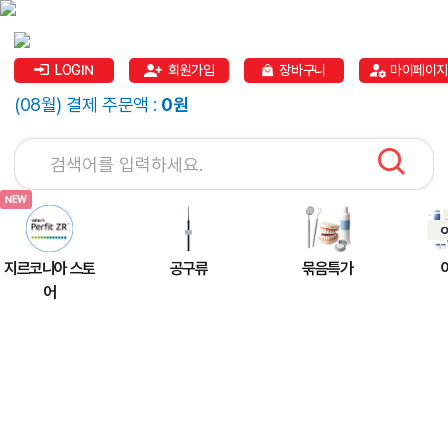
LOGIN
회원가입
장바구니
마이페이지
(08월) 결제 주문액 :
0원
지르코니아 스토
공구류
묶음특가
어