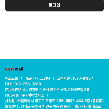
로그인
베스트몰 / 대표이사 : 고영탁 / 고객지원 : 1577-9115 /
FAX : 031-278-3288
㈜바텍엠시스 : 경기도 수원시 권선구 산업로155번길 38
(16648) (주) 바텍엠시스 /
사업장 : 서울특별시 마포구 토정로 266, 테라스 494 3층 (용강동)
물류센터 : 경기도 용인시 처인구 이동면 송전리 86-7번지(베스트