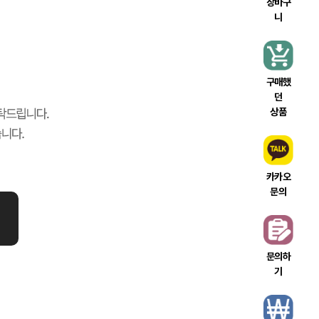
장바구
니
구매했
던
상품
카카오
문의
문의하
기