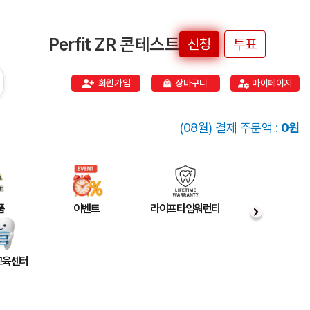
Perfit ZR 콘테스트
신청
투표
회원가입
장바구니
마이페이지
(08월) 결제 주문액 :
0원
품
이벤트
라이프타임워런티
 교육센터