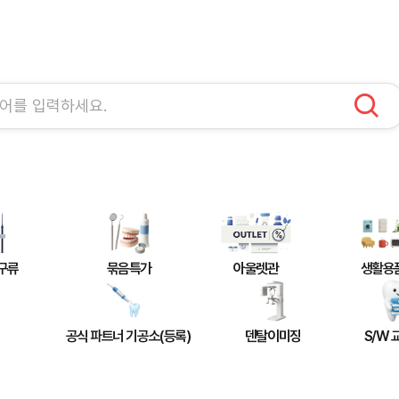
구류
묶음특가
아울렛관
생활용
공식 파트너 기공소(등록)
덴탈이미징
S/W