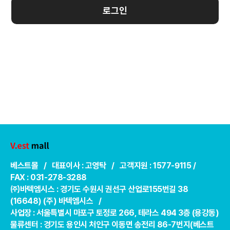
로그인
베스트몰 / 대표이사 : 고영탁 / 고객지원 : 1577-9115 /
FAX : 031-278-3288
㈜바텍엠시스 : 경기도 수원시 권선구 산업로155번길 38
(16648) (주) 바텍엠시스 /
사업장 : 서울특별시 마포구 토정로 266, 테라스 494 3층 (용강동)
물류센터 : 경기도 용인시 처인구 이동면 송전리 86-7번지(베스트