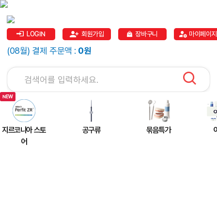
LOGIN
회원가입
장바구니
마이페이지
(08월) 결제 주문액 :
0원
지르코니아 스토
공구류
묶음특가
어