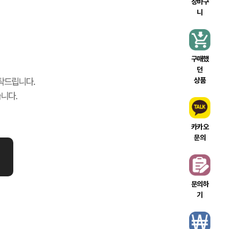
장바구
니
구매했
던
상품
카카오
문의
문의하
기