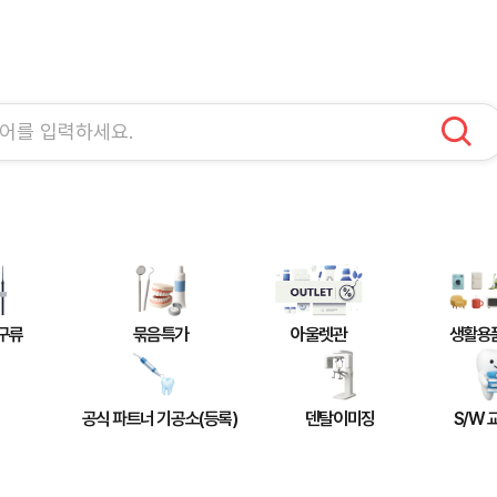
구류
묶음특가
아울렛관
생활용
공식 파트너 기공소(등록)
덴탈이미징
S/W