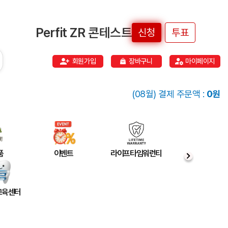
Perfit ZR 콘테스트
신청
투표
회원가입
장바구니
마이페이지
(08월) 결제 주문액 :
0원
품
이벤트
라이프타임워런티
 교육센터