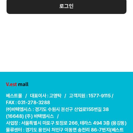
로그인
베스트몰 / 대표이사 : 고영탁 / 고객지원 : 1577-9115 /
FAX : 031-278-3288
㈜바텍엠시스 : 경기도 수원시 권선구 산업로155번길 38
(16648) (주) 바텍엠시스 /
사업장 : 서울특별시 마포구 토정로 266, 테라스 494 3층 (용강동)
물류센터 : 경기도 용인시 처인구 이동면 송전리 86-7번지(베스트