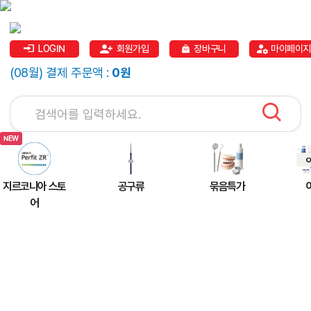
LOGIN
회원가입
장바구니
마이페이지
(08월) 결제 주문액 :
0원
지르코니아 스토
공구류
묶음특가
어