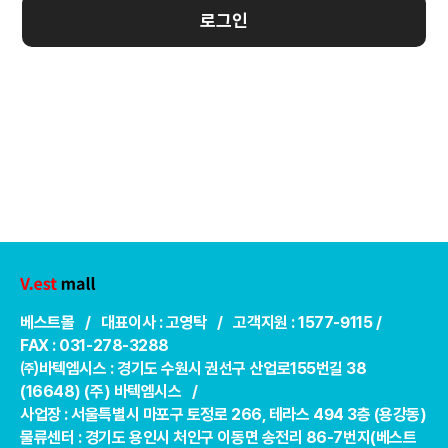
로그인
베스트몰 / 대표이사 : 고영탁 / 고객지원 : 1577-9115 /
FAX : 031-278-3288
㈜바텍엠시스 : 경기도 수원시 권선구 산업로155번길 38
(16648) (주) 바텍엠시스 /
사업장 : 서울특별시 마포구 토정로 266, 테라스 494 3층 (용강동)
물류센터 : 경기도 용인시 처인구 이동면 송전리 86-7번지(베스트