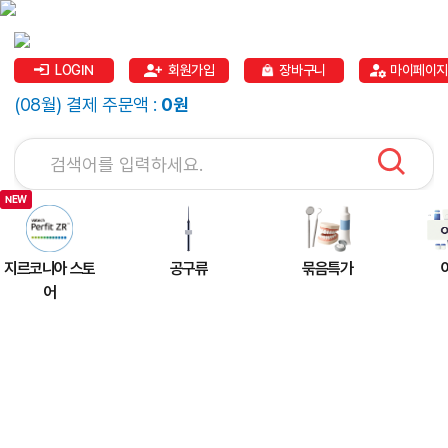
LOGIN
회원가입
장바구니
마이페이지
(08월) 결제 주문액 :
0원
지르코니아 스토
공구류
묶음특가
어