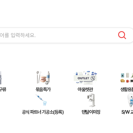
구류
묶음특가
아울렛관
생활용
공식 파트너 기공소(등록)
덴탈이미징
S/W