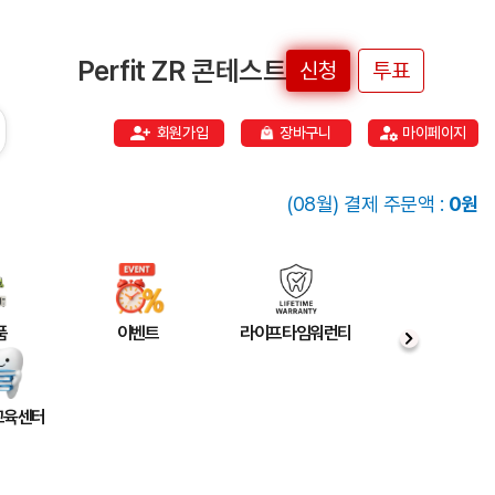
Perfit ZR 콘테스트
신청
투표
회원가입
장바구니
마이페이지
(08월) 결제 주문액 :
0원
품
이벤트
라이프타임워런티
 교육센터