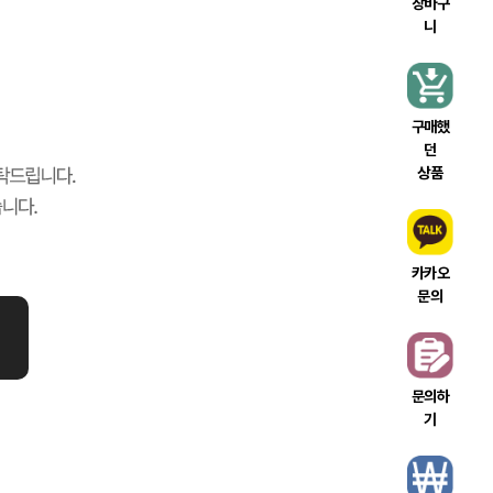
장바구
니
구매했
던
상품
카카오
문의
문의하
기