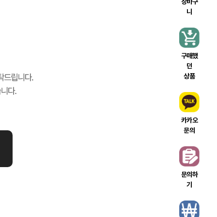
장바구
니
구매했
던
상품
카카오
문의
문의하
기