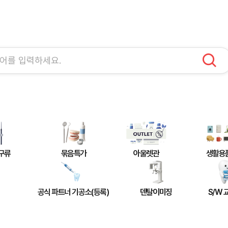
구류
묶음특가
아울렛관
생활용
공식 파트너 기공소(등록)
덴탈이미징
S/W