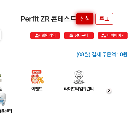
Perfit ZR 콘테스트
신청
투표
회원가입
장바구니
마이페이지
(08월) 결제 주문액 :
0원
품
이벤트
라이프타임워런티
 교육센터