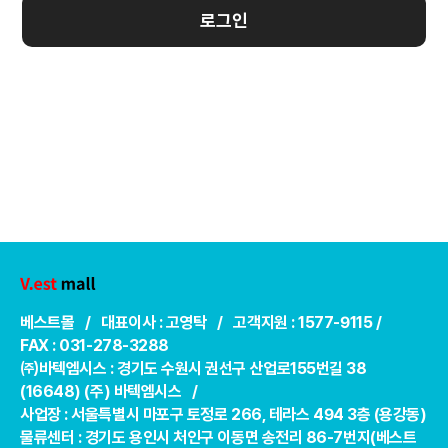
로그인
베스트몰 / 대표이사 : 고영탁 / 고객지원 : 1577-9115 /
FAX : 031-278-3288
㈜바텍엠시스 : 경기도 수원시 권선구 산업로155번길 38
(16648) (주) 바텍엠시스 /
사업장 : 서울특별시 마포구 토정로 266, 테라스 494 3층 (용강동)
물류센터 : 경기도 용인시 처인구 이동면 송전리 86-7번지(베스트