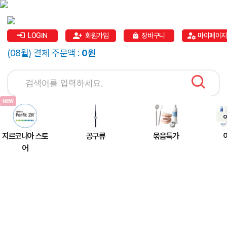
LOGIN
회원가입
장바구니
마이페이지
(08월) 결제 주문액 :
0원
지르코니아 스토
공구류
묶음특가
어