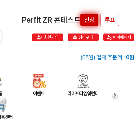
Perfit ZR 콘테스트
신청
투표
회원가입
장바구니
마이페이지
(08월) 결제 주문액 :
0원
품
이벤트
라이프타임워런티
 교육센터