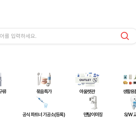
구류
묶음특가
아울렛관
생활용
공식 파트너 기공소(등록)
덴탈이미징
S/W