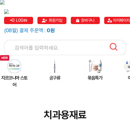
LOGIN
회원가입
장바구니
마이페이지
(08월) 결제 주문액 :
0원
지르코니아 스토
공구류
묶음특가
어
치과용재료