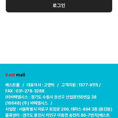
로그인
베스트몰 / 대표이사 : 고영탁 / 고객지원 : 1577-9115 /
FAX : 031-278-3288
㈜바텍엠시스 : 경기도 수원시 권선구 산업로155번길 38
(16648) (주) 바텍엠시스 /
사업장 : 서울특별시 마포구 토정로 266, 테라스 494 3층 (용강동)
물류센터 : 경기도 용인시 처인구 이동면 송전리 86-7번지(베스트