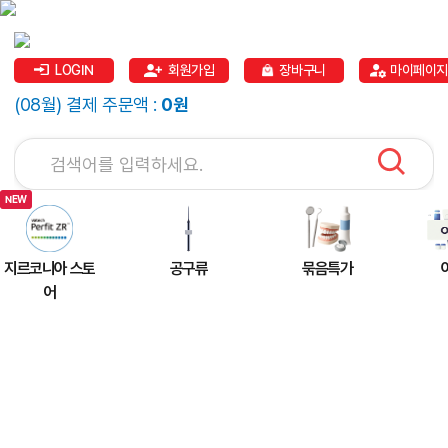
LOGIN
회원가입
장바구니
마이페이지
(08월) 결제 주문액 :
0원
지르코니아 스토
공구류
묶음특가
어