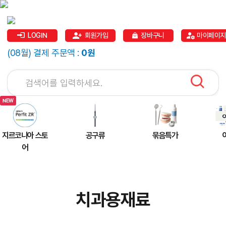
LOGIN
회원가입
장바구니
마이페이지
(08월) 결제 주문액 :
0원
지르코니아 스토
공구류
묶음특가
어
치과용재료