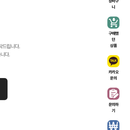
장바구
니
구매했
던
상품
카카오
문의
문의하
기