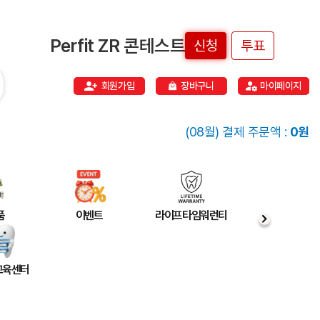
Perfit ZR 콘테스트
신청
투표
회원가입
장바구니
마이페이지
(08월) 결제 주문액 :
0원
품
이벤트
라이프타임워런티
 교육센터