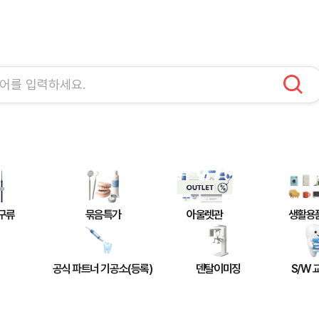
구류
묶음특가
아울렛관
생활용
공식 파트너 기공소(등록)
덴탈이미징
S/W