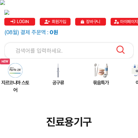
LOGIN
회원가입
장바구니
마이페이지
(08월) 결제 주문액 :
0원
지르코니아 스토
공구류
묶음특가
어
진료용기구