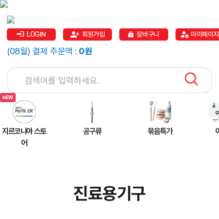
LOGIN
회원가입
장바구니
마이페이지
(08월) 결제 주문액 :
0원
지르코니아 스토
공구류
묶음특가
어
진료용기구