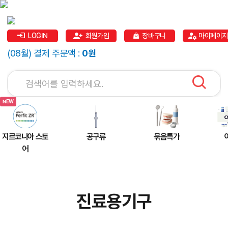
LOGIN
회원가입
장바구니
마이페이지
(08월) 결제 주문액 :
0원
지르코니아 스토
공구류
묶음특가
어
진료용기구