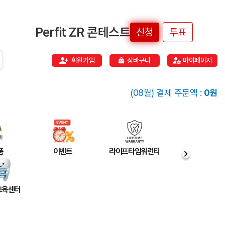
Perfit ZR 콘테스트
신청
투표
회원가입
장바구니
마이페이지
(08월) 결제 주문액 :
0원
품
이벤트
라이프타임워런티
 교육센터