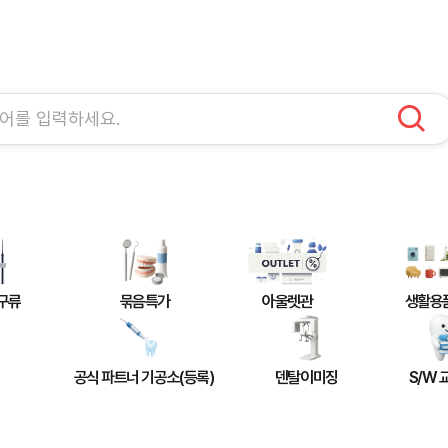
구류
묶음특가
아울렛관
생활용
공식 파트너 기공소(등록)
덴탈이미징
S/W