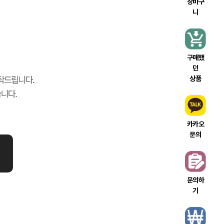
장바구
니
구매했
던
상품
카카오
문의
문의하
기