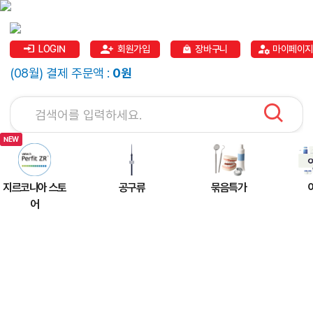
LOGIN
회원가입
장바구니
마이페이지
(08월) 결제 주문액 :
0원
지르코니아 스토
공구류
묶음특가
어