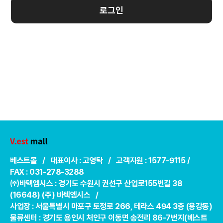
로그인
베스트몰 / 대표이사 : 고영탁 / 고객지원 : 1577-9115 /
FAX : 031-278-3288
㈜바텍엠시스 : 경기도 수원시 권선구 산업로155번길 38
(16648) (주) 바텍엠시스 /
사업장 : 서울특별시 마포구 토정로 266, 테라스 494 3층 (용강동)
물류센터 : 경기도 용인시 처인구 이동면 송전리 86-7번지(베스트