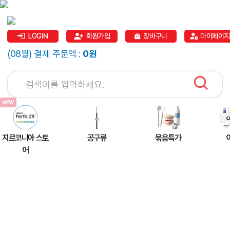
LOGIN
회원가입
장바구니
마이페이지
(08월) 결제 주문액 :
0원
지르코니아 스토
공구류
묶음특가
어