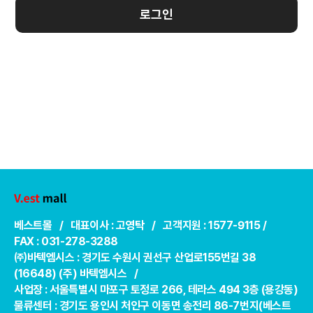
로그인
베스트몰 / 대표이사 : 고영탁 / 고객지원 : 1577-9115 /
FAX : 031-278-3288
㈜바텍엠시스 : 경기도 수원시 권선구 산업로155번길 38
(16648) (주) 바텍엠시스 /
사업장 : 서울특별시 마포구 토정로 266, 테라스 494 3층 (용강동)
물류센터 : 경기도 용인시 처인구 이동면 송전리 86-7번지(베스트