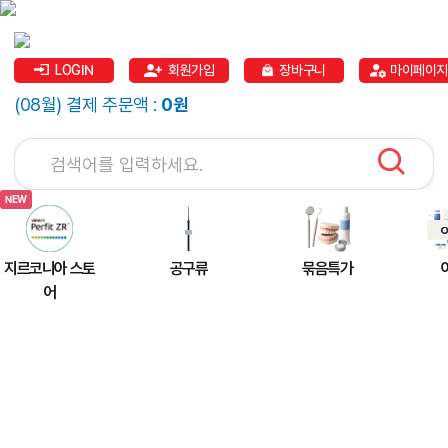
LOGIN
회원가입
장바구니
마이페이지
(08월) 결제 주문액 :
0원
지르코니아 스토
공구류
묶음특가
어