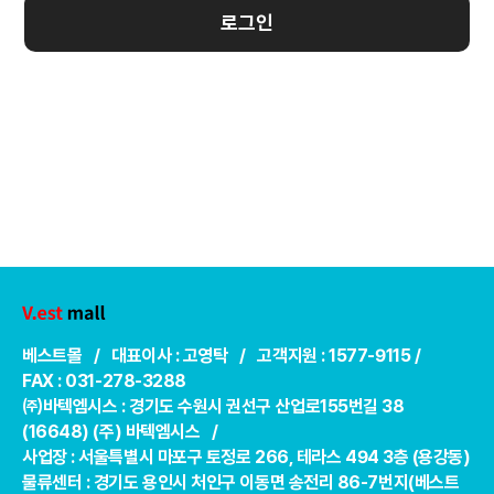
로그인
베스트몰 / 대표이사 : 고영탁 / 고객지원 : 1577-9115 /
FAX : 031-278-3288
㈜바텍엠시스 : 경기도 수원시 권선구 산업로155번길 38
(16648) (주) 바텍엠시스 /
사업장 : 서울특별시 마포구 토정로 266, 테라스 494 3층 (용강동)
물류센터 : 경기도 용인시 처인구 이동면 송전리 86-7번지(베스트