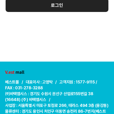
로그인
베스트몰 / 대표이사 : 고영탁 / 고객지원 : 1577-9115 /
FAX : 031-278-3288
㈜바텍엠시스 : 경기도 수원시 권선구 산업로155번길 38
(16648) (주) 바텍엠시스 /
사업장 : 서울특별시 마포구 토정로 266, 테라스 494 3층 (용강동)
물류센터 : 경기도 용인시 처인구 이동면 송전리 86-7번지(베스트