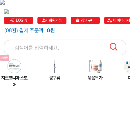
LOGIN
회원가입
장바구니
마이페이지
(08월) 결제 주문액 :
0원
지르코니아 스토
공구류
묶음특가
어