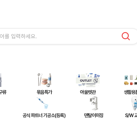
구류
묶음특가
아울렛관
생활용
공식 파트너 기공소(등록)
덴탈이미징
S/W