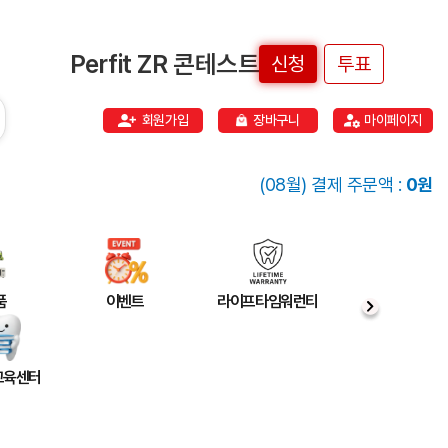
Perfit ZR 콘테스트
신청
투표
회원가입
장바구니
마이페이지
(08월) 결제 주문액 :
0원
품
이벤트
라이프타임워런티
 교육센터