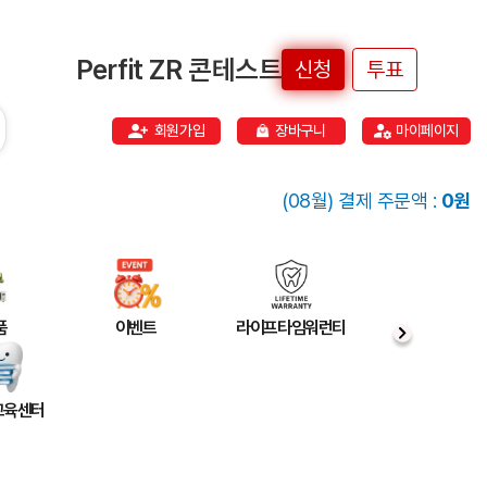
Perfit ZR 콘테스트
신청
투표
회원가입
장바구니
마이페이지
(08월) 결제 주문액 :
0원
품
이벤트
라이프타임워런티
 교육센터