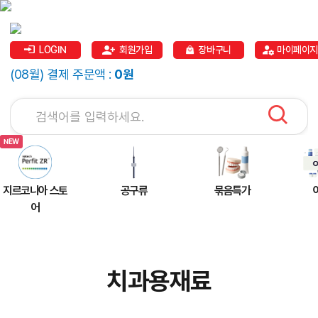
LOGIN
회원가입
장바구니
마이페이지
(08월) 결제 주문액 :
0원
지르코니아 스토
공구류
묶음특가
어
치과용재료