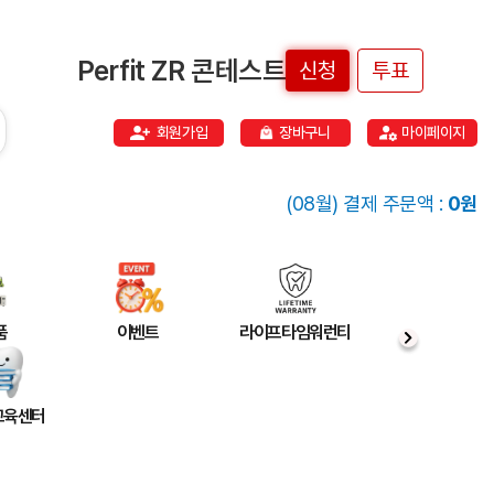
Perfit ZR 콘테스트
신청
투표
회원가입
장바구니
마이페이지
(08월) 결제 주문액 :
0원
품
이벤트
라이프타임워런티
 교육센터