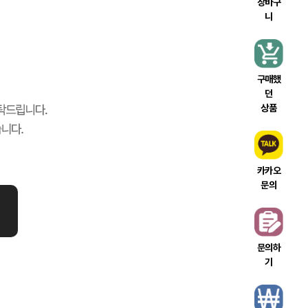
장바구
니
구매했
던
상품
카카오
문의
문의하
기