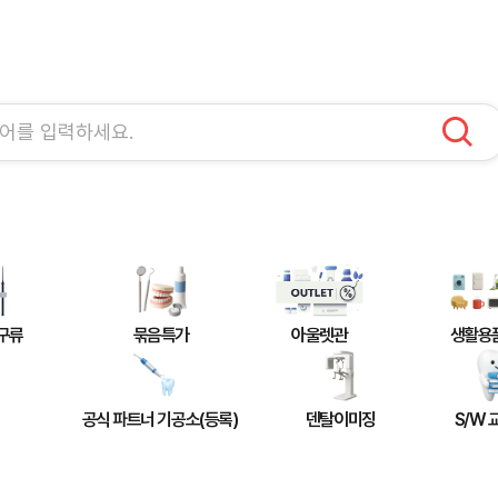
구류
묶음특가
아울렛관
생활용
공식 파트너 기공소(등록)
덴탈이미징
S/W