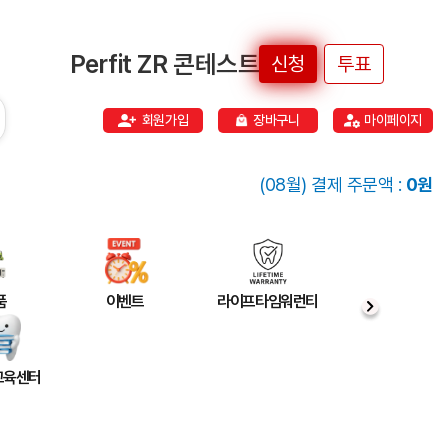
Perfit ZR 콘테스트
신청
투표
회원가입
장바구니
마이페이지
(08월) 결제 주문액 :
0원
품
이벤트
라이프타임워런티
 교육센터