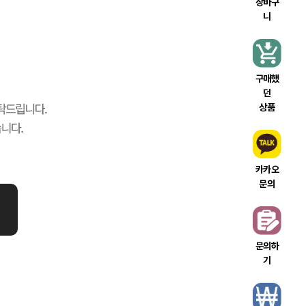
장바구
니
구매했
던
상품
카카오
문의
문의하
기