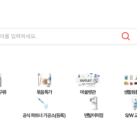
구류
묶음특가
아울렛관
생활용
공식 파트너 기공소(등록)
덴탈이미징
S/W