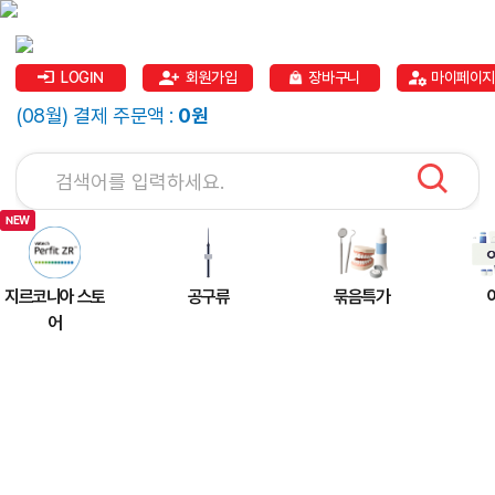
LOGIN
회원가입
장바구니
마이페이지
(08월) 결제 주문액 :
0원
지르코니아 스토
공구류
묶음특가
어