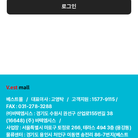
로그인
베스트몰 / 대표이사 : 고영탁 / 고객지원 : 1577-9115 /
FAX : 031-278-3288
㈜바텍엠시스 : 경기도 수원시 권선구 산업로155번길 38
(16648) (주) 바텍엠시스 /
사업장 : 서울특별시 마포구 토정로 266, 테라스 494 3층 (용강동)
물류센터 : 경기도 용인시 처인구 이동면 송전리 86-7번지(베스트