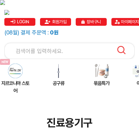
LOGIN
회원가입
장바구니
마이페이지
(08월) 결제 주문액 :
0원
지르코니아 스토
공구류
묶음특가
어
진료용기구