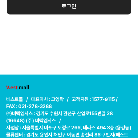
로그인
베스트몰 / 대표이사 : 고영탁 / 고객지원 : 1577-9115 /
FAX : 031-278-3288
㈜바텍엠시스 : 경기도 수원시 권선구 산업로155번길 38
(16648) (주) 바텍엠시스 /
사업장 : 서울특별시 마포구 토정로 266, 테라스 494 3층 (용강동)
물류센터 : 경기도 용인시 처인구 이동면 송전리 86-7번지(베스트