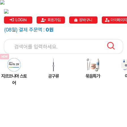
LOGIN
회원가입
장바구니
마이페이지
(08월) 결제 주문액 :
0원
지르코니아 스토
공구류
묶음특가
어