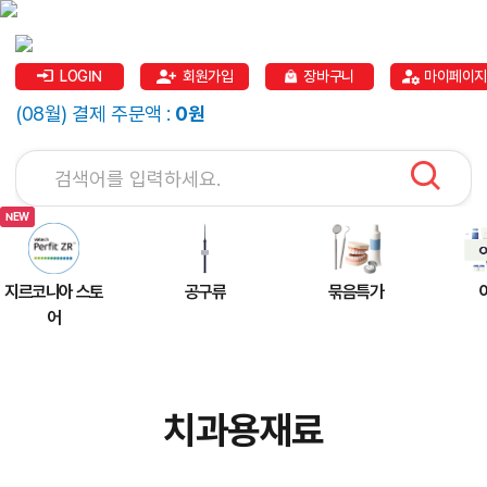
LOGIN
회원가입
장바구니
마이페이지
(08월) 결제 주문액 :
0원
지르코니아 스토
공구류
묶음특가
어
치과용재료