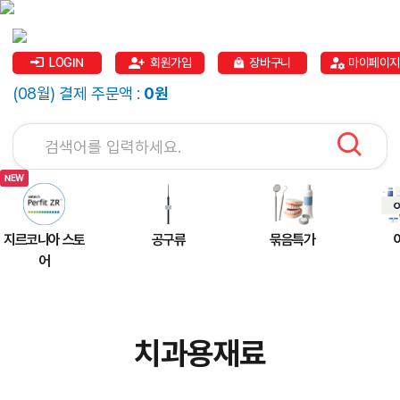
LOGIN
회원가입
장바구니
마이페이지
(08월) 결제 주문액 :
0원
지르코니아 스토
공구류
묶음특가
어
치과용재료