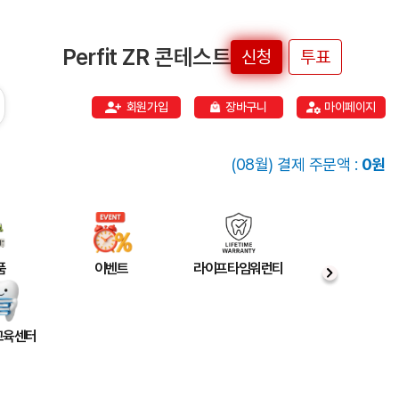
Perfit ZR 콘테스트
신청
투표
회원가입
장바구니
마이페이지
(08월) 결제 주문액 :
0원
품
이벤트
라이프타임워런티
 교육센터