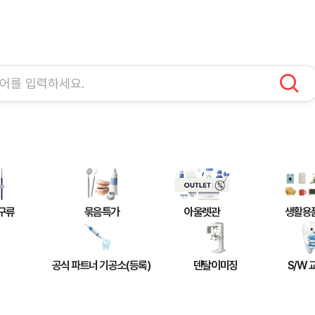
구류
묶음특가
아울렛관
생활용
공식 파트너 기공소(등록)
덴탈이미징
S/W