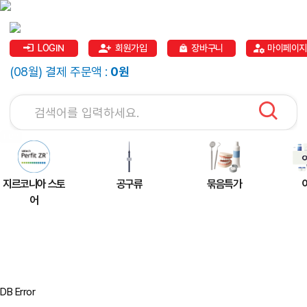
LOGIN
회원가입
장바구니
마이페이지
(08월) 결제 주문액 :
0원
지르코니아 스토
공구류
묶음특가
어
DB Error