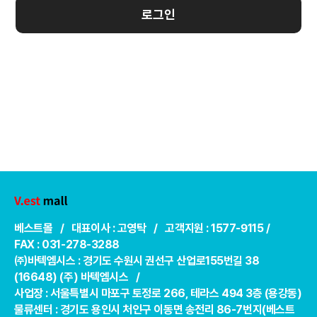
로그인
베스트몰 / 대표이사 : 고영탁 / 고객지원 : 1577-9115 /
FAX : 031-278-3288
㈜바텍엠시스 : 경기도 수원시 권선구 산업로155번길 38
(16648) (주) 바텍엠시스 /
사업장 : 서울특별시 마포구 토정로 266, 테라스 494 3층 (용강동)
물류센터 : 경기도 용인시 처인구 이동면 송전리 86-7번지(베스트