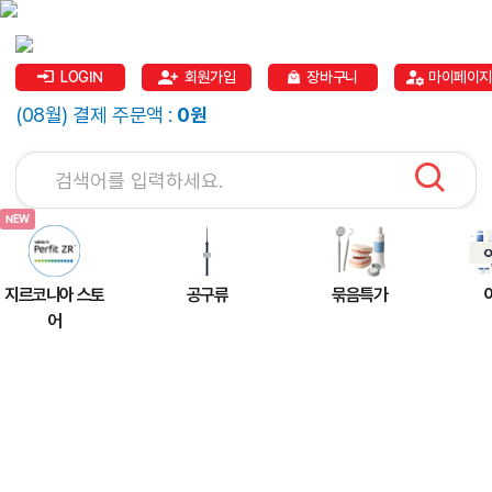
LOGIN
회원가입
장바구니
마이페이지
(08월) 결제 주문액 :
0원
지르코니아 스토
공구류
묶음특가
어