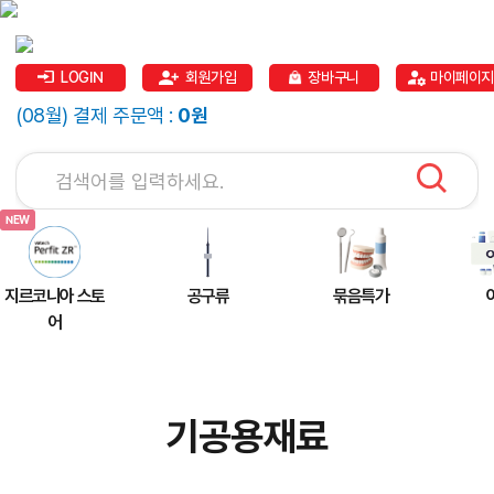
LOGIN
회원가입
장바구니
마이페이지
(08월) 결제 주문액 :
0원
지르코니아 스토
공구류
묶음특가
어
기공용재료