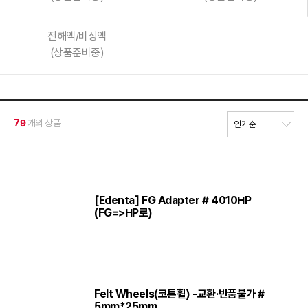
전해액/비징액
(상품준비중)
79
개의 상품
[Edenta] FG Adapter # 4010HP
(FG=>HP로)
Felt Wheels(코튼휠) -교환·반품불가 #
5mm*25mm