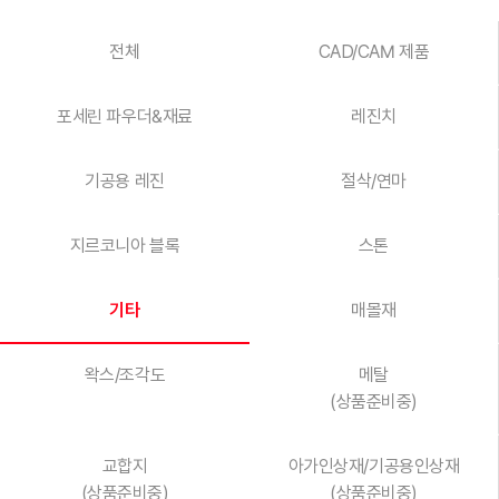
전체
CAD/CAM 제품
포세린 파우더&재료
레진치
기공용 레진
절삭/연마
지르코니아 블록
스톤
기타
매몰재
왁스/조각도
메탈
(상품준비중)
교합지
아가인상재/기공용인상재
(상품준비중)
(상품준비중)