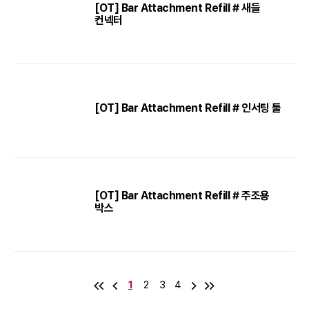
[OT] Bar Attachment Refill # 새들
컨넥터
[OT] Bar Attachment Refill # 인서팅 툴
[OT] Bar Attachment Refill # 주조용
박스
1
2
3
4